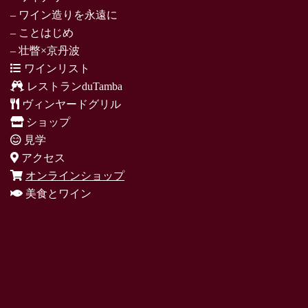
– ワイン造りを永遠に
– ことはじめ
– 壮瞥×京丹波
ワインリスト
レストランduTamba
ヴィンヤードグリル
ショップ
見学
アクセス
オンラインショップ
美食とワイン