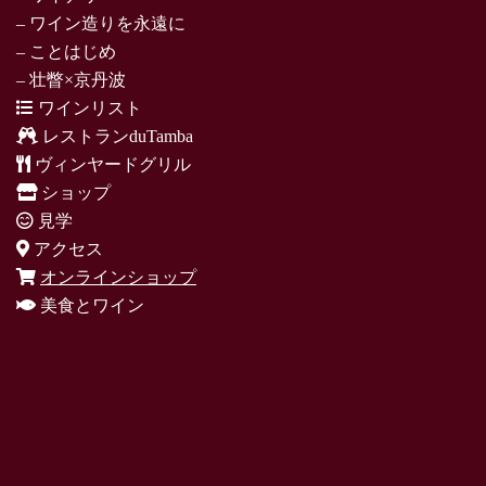
– ワイン造りを永遠に
– ことはじめ
– 壮瞥×京丹波
ワインリスト
レストランduTamba
ヴィンヤードグリル
ショップ
見学
アクセス
オンラインショップ
美食とワイン