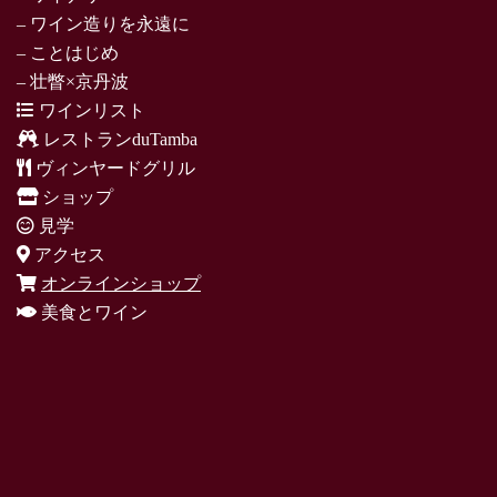
– ワイン造りを永遠に
– ことはじめ
– 壮瞥×京丹波
ワインリスト
レストランduTamba
ヴィンヤードグリル
ショップ
見学
アクセス
オンラインショップ
美食とワイン