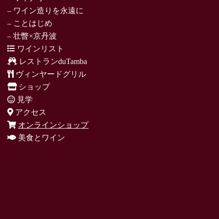
– ワイン造りを永遠に
– ことはじめ
– 壮瞥×京丹波
ワインリスト
レストランduTamba
ヴィンヤードグリル
ショップ
見学
アクセス
オンラインショップ
美食とワイン