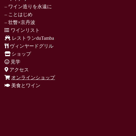
– ワイン造りを永遠に
– ことはじめ
– 壮瞥×京丹波
ワインリスト
レストランduTamba
ヴィンヤードグリル
ショップ
見学
アクセス
オンラインショップ
美食とワイン