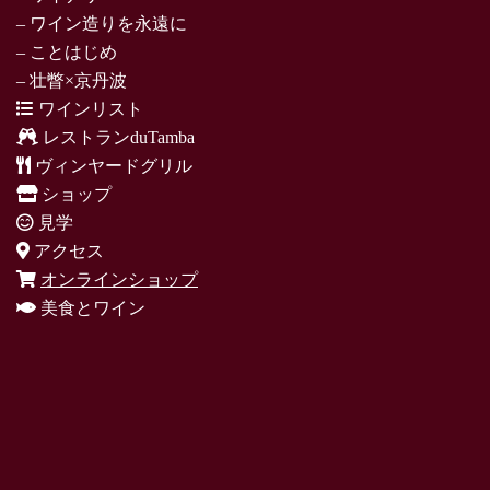
– ワイン造りを永遠に
– ことはじめ
– 壮瞥×京丹波
ワインリスト
レストランduTamba
ヴィンヤードグリル
ショップ
見学
アクセス
オンラインショップ
美食とワイン