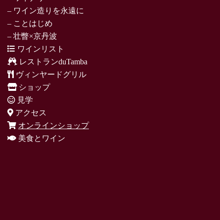
– ワイン造りを永遠に
– ことはじめ
– 壮瞥×京丹波
ワインリスト
レストランduTamba
ヴィンヤードグリル
ショップ
見学
アクセス
オンラインショップ
美食とワイン