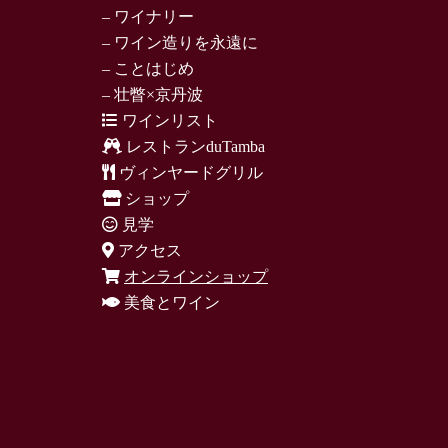
– ワイナリー
– ワイン造りを永遠に
– ことはじめ
– 壮瞥×京丹波
ワインリスト
レストランduTamba
ヴィンヤードグリル
ショップ
見学
アクセス
オンラインショップ
美食とワイン