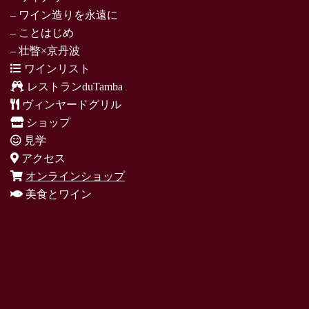
– ワイン造りを永遠に
– ことはじめ
– 壮瞥×京丹波
ワインリスト
レストランduTamba
ヴィンヤードグリル
ショップ
見学
アクセス
オンラインショップ
美食とワイン