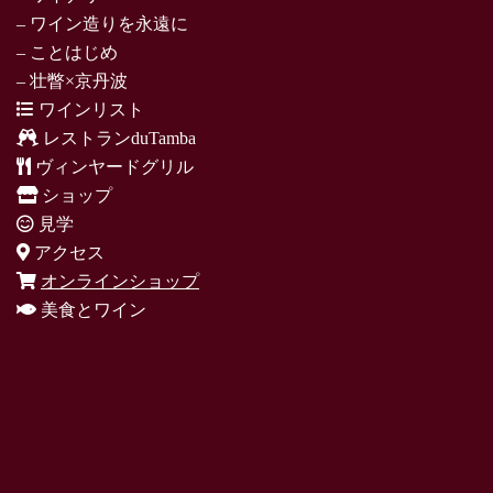
– ワイン造りを永遠に
– ことはじめ
– 壮瞥×京丹波
ワインリスト
レストランduTamba
ヴィンヤードグリル
ショップ
見学
アクセス
オンラインショップ
美食とワイン