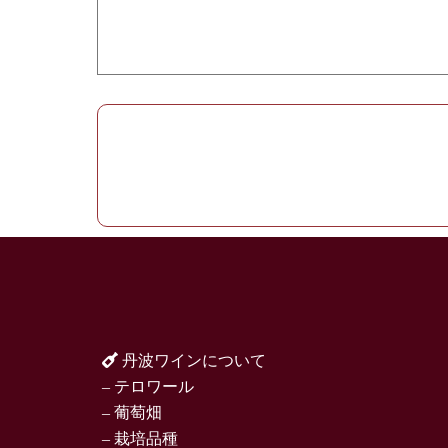
丹波ワインについて
– テロワール
– 葡萄畑
– 栽培品種