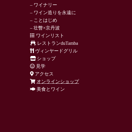
– ワイナリー
– ワイン造りを永遠に
– ことはじめ
– 壮瞥×京丹波
ワインリスト
レストランduTamba
ヴィンヤードグリル
ショップ
見学
アクセス
オンラインショップ
美食とワイン