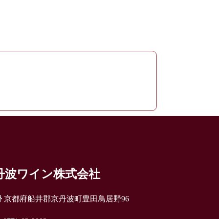
丹波ワイン株式会社
京都府船井郡京丹波町豊田鳥居野96