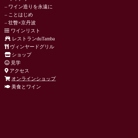
– ワイン造りを永遠に
– ことはじめ
– 壮瞥×京丹波
ワインリスト
レストランduTamba
ヴィンヤードグリル
ショップ
見学
アクセス
オンラインショップ
美食とワイン