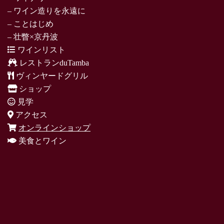
– ワイン造りを永遠に
– ことはじめ
– 壮瞥×京丹波
ワインリスト
レストランduTamba
ヴィンヤードグリル
ショップ
見学
アクセス
オンラインショップ
美食とワイン