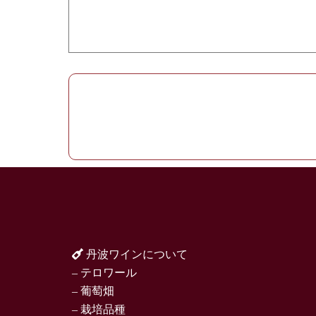
丹波ワインについて
– テロワール
– 葡萄畑
– 栽培品種