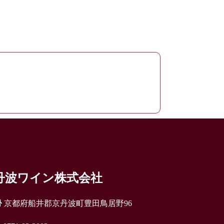
丹波ワイン株式会社
京都府船井郡京丹波町豊田鳥居野96