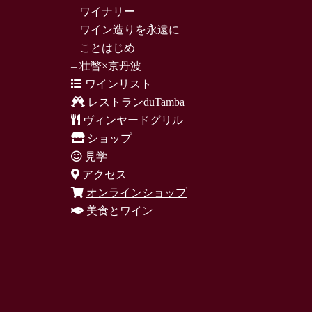
– ワイナリー
– ワイン造りを永遠に
– ことはじめ
– 壮瞥×京丹波
ワインリスト
レストランduTamba
ヴィンヤードグリル
ショップ
見学
アクセス
オンラインショップ
美食とワイン