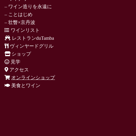
– ワイン造りを永遠に
– ことはじめ
– 壮瞥×京丹波
ワインリスト
レストランduTamba
ヴィンヤードグリル
ショップ
見学
アクセス
オンラインショップ
美食とワイン