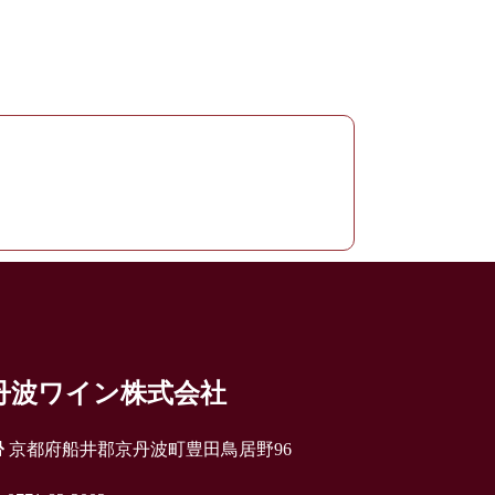
丹波ワイン株式会社
京都府船井郡京丹波町豊田鳥居野96