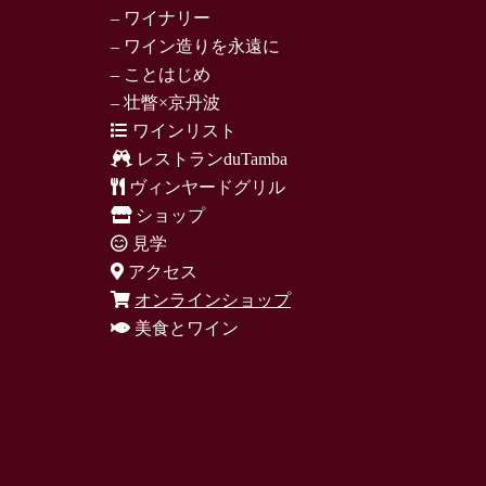
– ワイナリー
– ワイン造りを永遠に
– ことはじめ
– 壮瞥×京丹波
ワインリスト
レストランduTamba
ヴィンヤードグリル
ショップ
見学
アクセス
オンラインショップ
美食とワイン