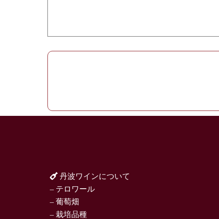
丹波ワインについて
– テロワール
– 葡萄畑
– 栽培品種