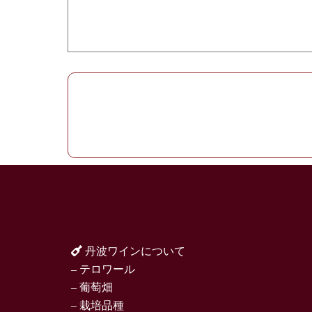
丹波ワインについて
– テロワール
– 葡萄畑
– 栽培品種