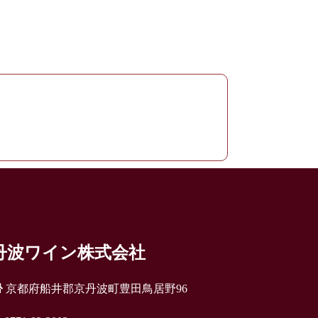
丹波ワイン株式会社
京都府船井郡京丹波町豊田鳥居野96