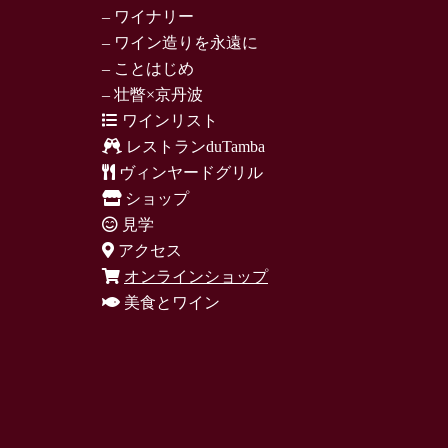
– ワイナリー
– ワイン造りを永遠に
– ことはじめ
– 壮瞥×京丹波
ワインリスト
レストランduTamba
ヴィンヤードグリル
ショップ
見学
アクセス
オンラインショップ
美食とワイン