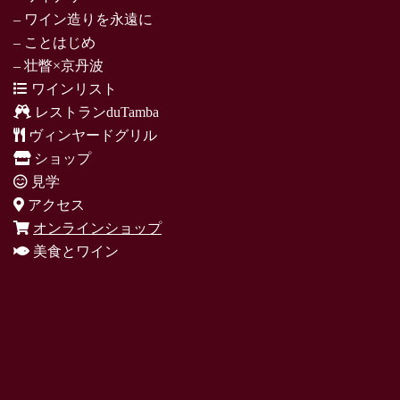
– ワイン造りを永遠に
– ことはじめ
– 壮瞥×京丹波
ワインリスト
レストランduTamba
ヴィンヤードグリル
ショップ
見学
アクセス
オンラインショップ
美食とワイン