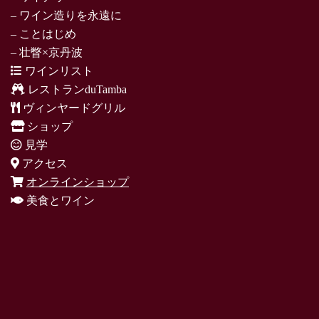
– ワイン造りを永遠に
– ことはじめ
– 壮瞥×京丹波
ワインリスト
レストランduTamba
ヴィンヤードグリル
ショップ
見学
アクセス
オンラインショップ
美食とワイン