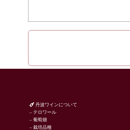
丹波ワインについて
– テロワール
– 葡萄畑
– 栽培品種