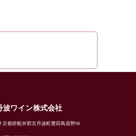
丹波ワイン株式会社
京都府船井郡京丹波町豊田鳥居野96