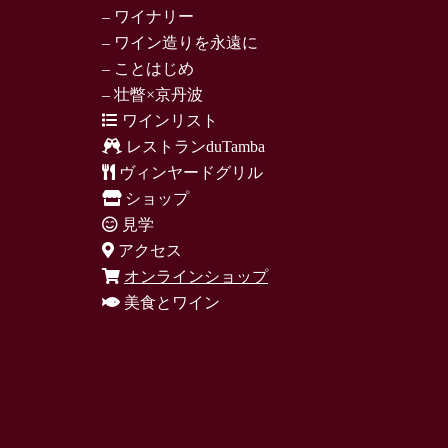
– ワイナリー
– ワイン造りを永遠に
– ことはじめ
– 壮瞥×京丹波
ワインリスト
レストランduTamba
ヴィンヤードグリル
ショップ
見学
アクセス
オンラインショップ
美食とワイン