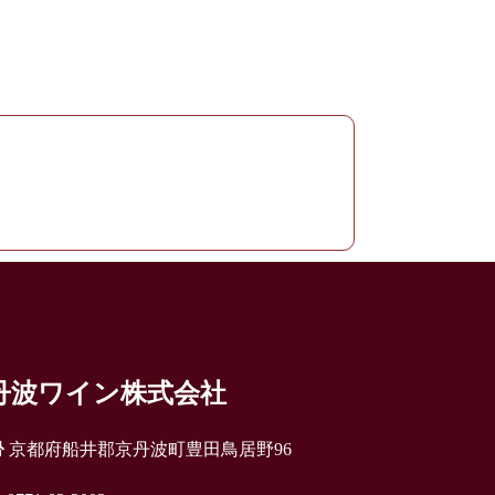
丹波ワイン株式会社
京都府船井郡京丹波町豊田鳥居野96