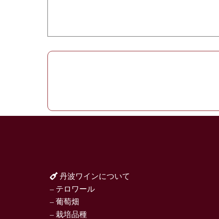
丹波ワインについて
– テロワール
– 葡萄畑
– 栽培品種