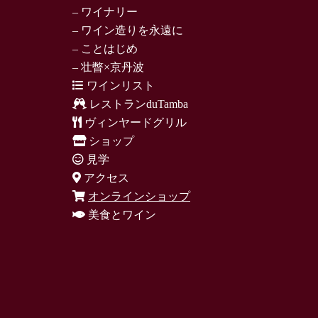
– ワイナリー
– ワイン造りを永遠に
– ことはじめ
– 壮瞥×京丹波
ワインリスト
レストランduTamba
ヴィンヤードグリル
ショップ
見学
アクセス
オンラインショップ
美食とワイン