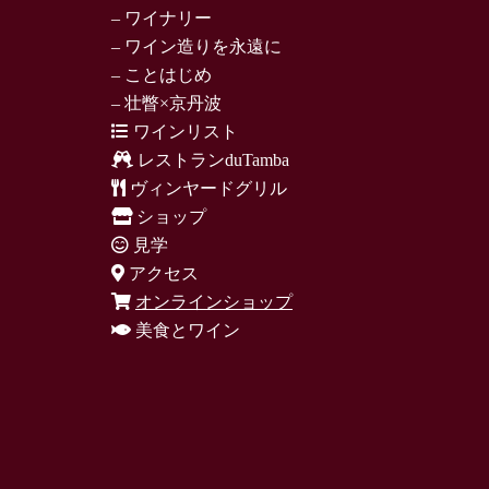
– ワイナリー
– ワイン造りを永遠に
– ことはじめ
– 壮瞥×京丹波
ワインリスト
レストランduTamba
ヴィンヤードグリル
ショップ
見学
アクセス
オンラインショップ
美食とワイン