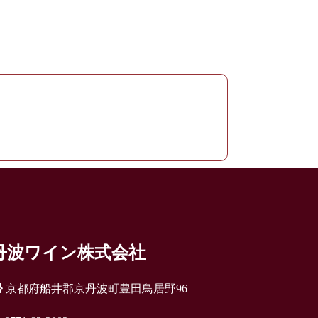
丹波ワイン株式会社
京都府船井郡京丹波町豊田鳥居野96