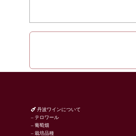
丹波ワインについて
– テロワール
– 葡萄畑
– 栽培品種