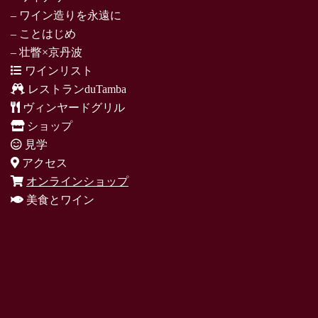
– ワイン造りを永遠に
– ことはじめ
– 壮瞥×京丹波
ワインリスト
レストランduTamba
ヴィンヤードグリル
ショップ
見学
アクセス
オンラインショップ
美食とワイン