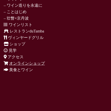
– ワイン造りを永遠に
– ことはじめ
– 壮瞥×京丹波
ワインリスト
レストランduTamba
ヴィンヤードグリル
ショップ
見学
アクセス
オンラインショップ
美食とワイン