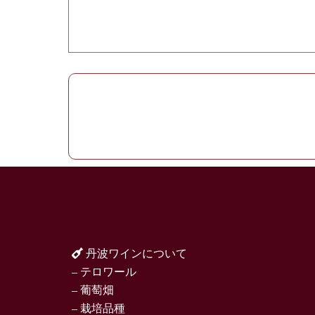
丹波ワインについて
– テロワール
– 葡萄畑
– 栽培品種