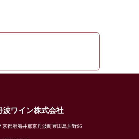
丹波ワイン株式会社
京都府船井郡京丹波町豊田鳥居野96