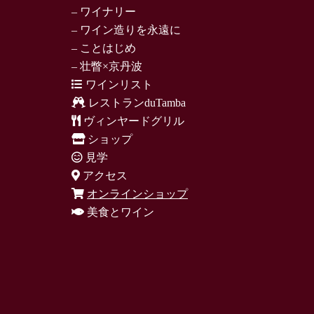
– ワイナリー
– ワイン造りを永遠に
– ことはじめ
– 壮瞥×京丹波
ワインリスト
レストランduTamba
ヴィンヤードグリル
ショップ
見学
アクセス
オンラインショップ
美食とワイン