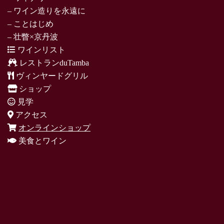
– ワイン造りを永遠に
– ことはじめ
– 壮瞥×京丹波
ワインリスト
レストランduTamba
ヴィンヤードグリル
ショップ
見学
アクセス
オンラインショップ
美食とワイン