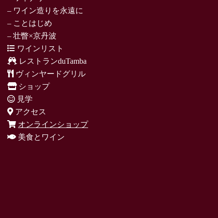
– ワイン造りを永遠に
– ことはじめ
– 壮瞥×京丹波
ワインリスト
レストランduTamba
ヴィンヤードグリル
ショップ
見学
アクセス
オンラインショップ
美食とワイン