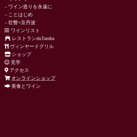
– ワイン造りを永遠に
– ことはじめ
– 壮瞥×京丹波
ワインリスト
レストランduTamba
ヴィンヤードグリル
ショップ
見学
アクセス
オンラインショップ
美食とワイン