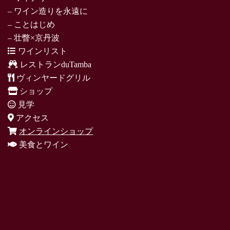
– ワイン造りを永遠に
– ことはじめ
– 壮瞥×京丹波
ワインリスト
レストランduTamba
ヴィンヤードグリル
ショップ
見学
アクセス
オンラインショップ
美食とワイン