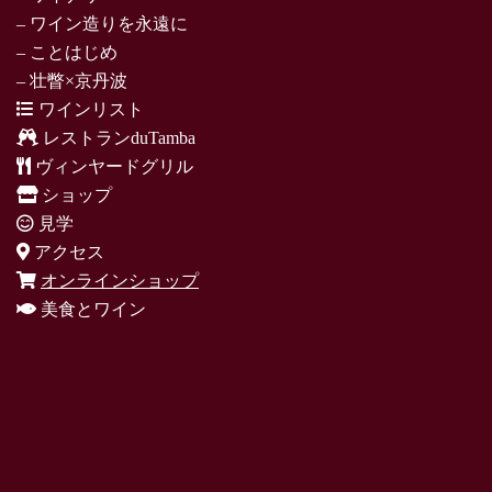
– ワイン造りを永遠に
– ことはじめ
– 壮瞥×京丹波
ワインリスト
レストランduTamba
ヴィンヤードグリル
ショップ
見学
アクセス
オンラインショップ
美食とワイン