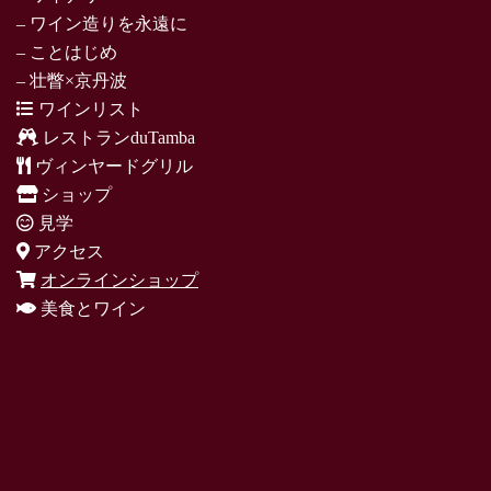
– ワイン造りを永遠に
– ことはじめ
– 壮瞥×京丹波
ワインリスト
レストランduTamba
ヴィンヤードグリル
ショップ
見学
アクセス
オンラインショップ
美食とワイン