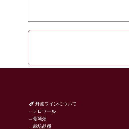
丹波ワインについて
– テロワール
– 葡萄畑
– 栽培品種