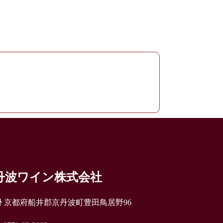
丹波ワイン株式会社
京都府船井郡京丹波町豊田鳥居野96