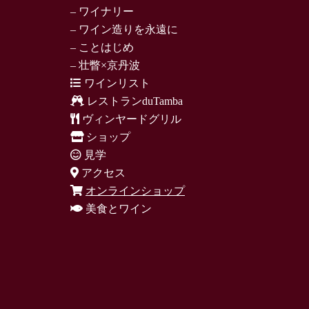
– ワイナリー
– ワイン造りを永遠に
– ことはじめ
– 壮瞥×京丹波
ワインリスト
レストランduTamba
ヴィンヤードグリル
ショップ
見学
アクセス
オンラインショップ
美食とワイン