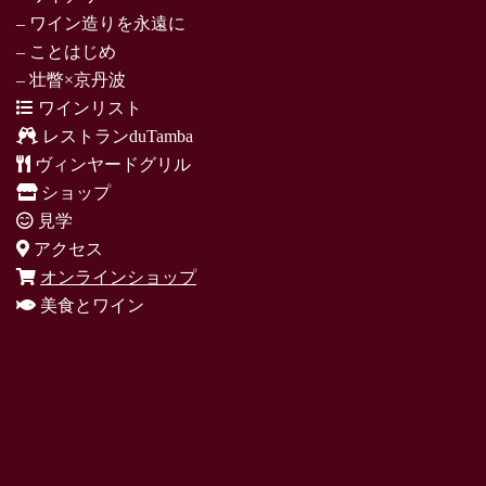
– ワイン造りを永遠に
– ことはじめ
– 壮瞥×京丹波
ワインリスト
レストランduTamba
ヴィンヤードグリル
ショップ
見学
アクセス
オンラインショップ
美食とワイン