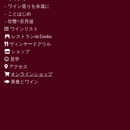
– ワイン造りを永遠に
– ことはじめ
– 壮瞥×京丹波
ワインリスト
レストランduTamba
ヴィンヤードグリル
ショップ
見学
アクセス
オンラインショップ
美食とワイン