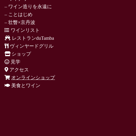
– ワイン造りを永遠に
– ことはじめ
– 壮瞥×京丹波
ワインリスト
レストランduTamba
ヴィンヤードグリル
ショップ
見学
アクセス
オンラインショップ
美食とワイン