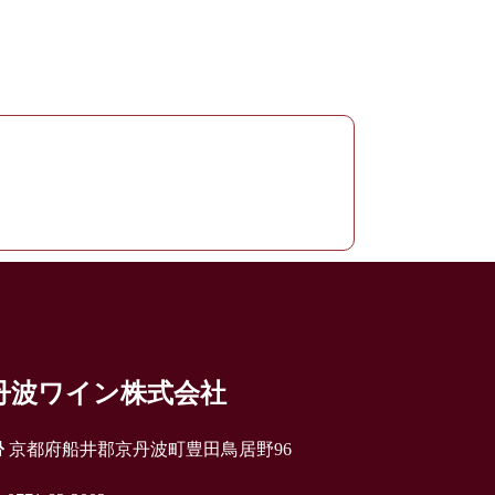
丹波ワイン株式会社
京都府船井郡京丹波町豊田鳥居野96