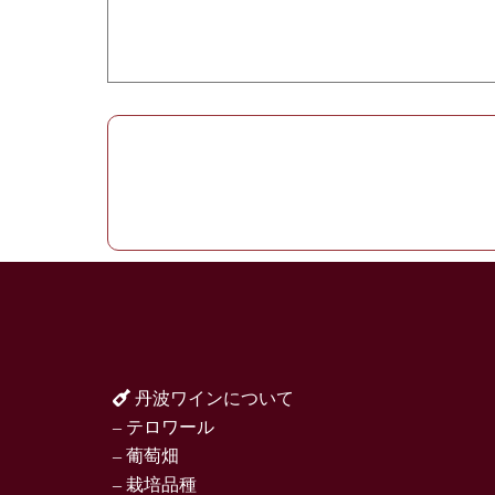
丹波ワインについて
– テロワール
– 葡萄畑
– 栽培品種