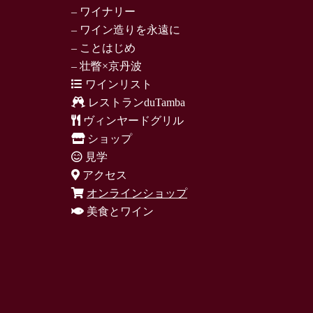
– ワイナリー
– ワイン造りを永遠に
– ことはじめ
– 壮瞥×京丹波
ワインリスト
レストランduTamba
ヴィンヤードグリル
ショップ
見学
アクセス
オンラインショップ
美食とワイン