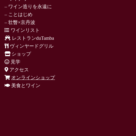
– ワイン造りを永遠に
– ことはじめ
– 壮瞥×京丹波
ワインリスト
レストランduTamba
ヴィンヤードグリル
ショップ
見学
アクセス
オンラインショップ
美食とワイン