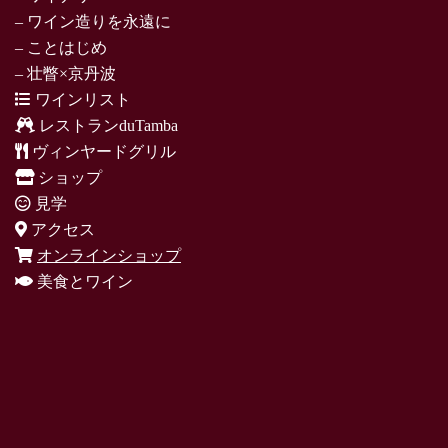
– ワイン造りを永遠に
– ことはじめ
– 壮瞥×京丹波
ワインリスト
レストランduTamba
ヴィンヤードグリル
ショップ
見学
アクセス
オンラインショップ
美食とワイン