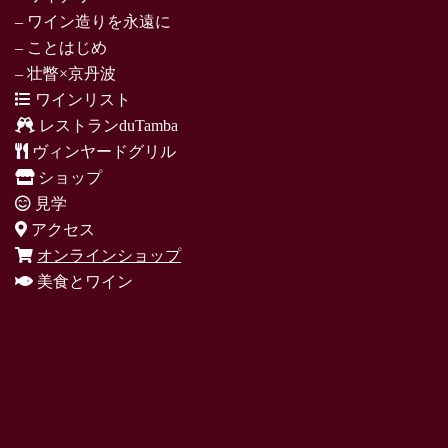
– ワイン造りを永遠に
– ことはじめ
– 壮瞥×京丹波
ワインリスト
レストランduTamba
ヴィンヤードグリル
ショップ
見学
アクセス
オンラインショップ
美食とワイン