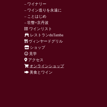
– ワイナリー
– ワイン造りを永遠に
– ことはじめ
– 壮瞥×京丹波
ワインリスト
レストランduTamba
ヴィンヤードグリル
ショップ
見学
アクセス
オンラインショップ
美食とワイン