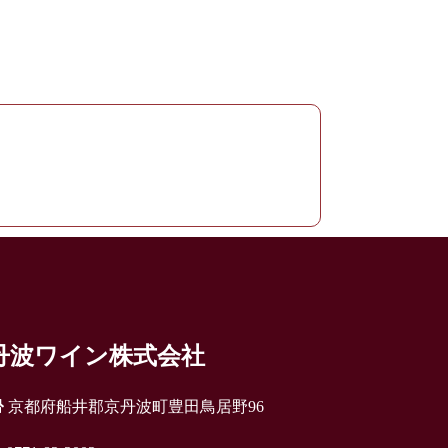
丹波ワイン株式会社
京都府船井郡京丹波町豊田鳥居野96