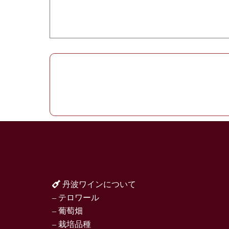
丹波ワインについて
– テロワール
– 葡萄畑
– 栽培品種