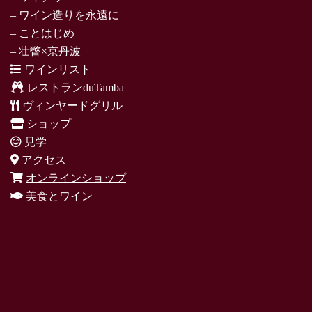
– ワイン造りを永遠に
– ことはじめ
– 壮瞥×京丹波
ワインリスト
レストランduTamba
ヴィンヤードグリル
ショップ
見学
アクセス
オンラインショップ
美食とワイン