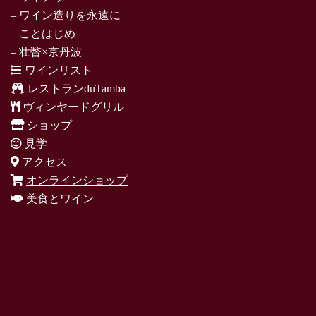
– ワイン造りを永遠に
– ことはじめ
– 壮瞥×京丹波
ワインリスト
レストランduTamba
ヴィンヤードグリル
ショップ
見学
アクセス
オンラインショップ
美食とワイン