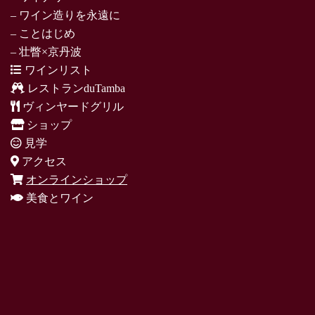
– ワイン造りを永遠に
– ことはじめ
– 壮瞥×京丹波
ワインリスト
レストランduTamba
ヴィンヤードグリル
ショップ
見学
アクセス
オンラインショップ
美食とワイン