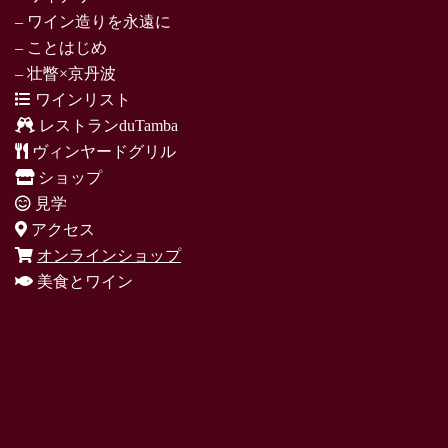
– ワイン造りを永遠に
– ことはじめ
– 壮瞥×京丹波
ワインリスト
レストランduTamba
ヴィンヤードグリル
ショップ
見学
アクセス
オンラインショップ
美食とワイン