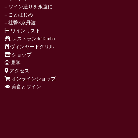
– ワイン造りを永遠に
– ことはじめ
– 壮瞥×京丹波
ワインリスト
レストランduTamba
ヴィンヤードグリル
ショップ
見学
アクセス
オンラインショップ
美食とワイン