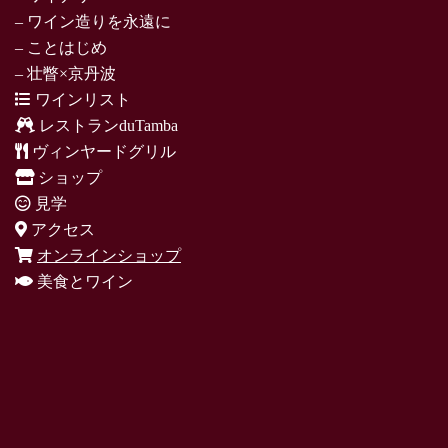
– ワイン造りを永遠に
– ことはじめ
– 壮瞥×京丹波
ワインリスト
レストランduTamba
ヴィンヤードグリル
ショップ
見学
アクセス
オンラインショップ
美食とワイン