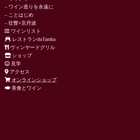
– ワイン造りを永遠に
– ことはじめ
– 壮瞥×京丹波
ワインリスト
レストランduTamba
ヴィンヤードグリル
ショップ
見学
アクセス
オンラインショップ
美食とワイン