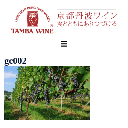
コ
ン
テ
ン
ツ
へ
ト
ス
グ
キ
ル
gc002
ッ
メ
プ
ニ
ュ
ー