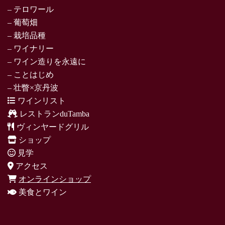
– テロワール
– 葡萄畑
– 栽培品種
– ワイナリー
– ワイン造りを永遠に
– ことはじめ
– 壮瞥×京丹波
ワインリスト
レストランduTamba
ヴィンヤードグリル
ショップ
見学
アクセス
オンラインショップ
美食とワイン