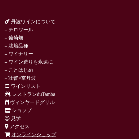
丹波ワインについて
– テロワール
– 葡萄畑
– 栽培品種
– ワイナリー
– ワイン造りを永遠に
– ことはじめ
– 壮瞥×京丹波
ワインリスト
レストランduTamba
ヴィンヤードグリル
ショップ
見学
アクセス
オンラインショップ