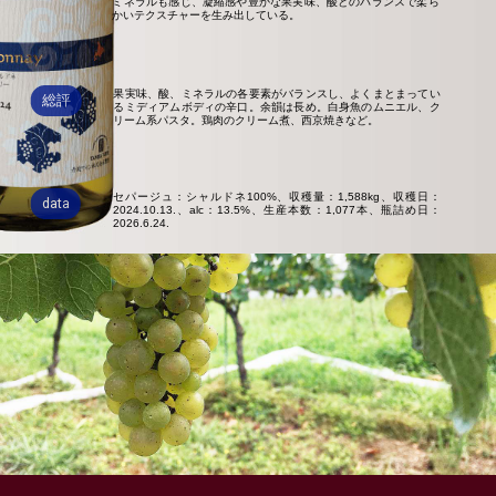
ミネラルも感じ、凝縮感や豊かな果実味、酸とのバランスで柔ら
かいテクスチャーを生み出している。
果実味、酸、ミネラルの各要素がバランスし、よくまとまってい
総評
るミディアムボディの辛口。余韻は長め。白身魚のムニエル、ク
リーム系パスタ。鶏肉のクリーム煮、西京焼きなど。
セパージュ：シャルドネ100%、収穫量：1,588kg、収穫日：
data
2024.10.13.、alc：13.5%、生産本数：1,077本、瓶詰め日：
2026.6.24.