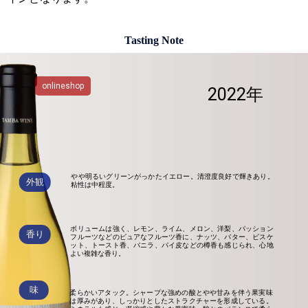
Tasting Note
onlineshop
2022年
やや明るいグリーンがっかたイエロー。清澄度良好で輝きあり。
外観
粘性は中程度。
ボリュームは強く、レモン、ライム、メロン、洋梨、パッション
香り
フルーツなどのピュアなフルーツ香に、ナッツ、バター、ビスケ
ット、トースト香、バニラ、パイ皮などの樽香も感じられ、心地
よい複雑な香り。
味
柔らかいアタック。シャープな強めの酸とやや甘みを伴う果実味
は厚みがあり、しっかりとしたストラクチャーを形成している。