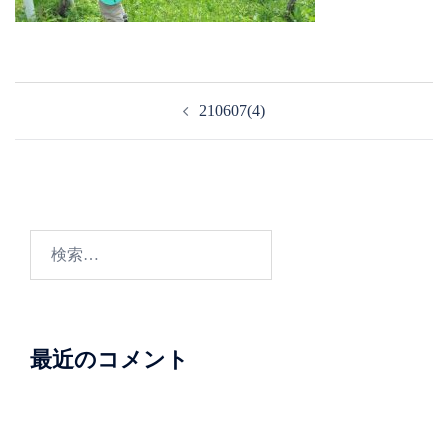
投
210607(4)
稿
ナ
ビ
ゲ
ー
検
シ
索:
ョ
ン
最近のコメント