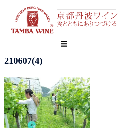
コ
ン
テ
ン
ツ
へ
ト
ス
グ
キ
ル
210607(4)
ッ
メ
プ
ニ
ュ
ー