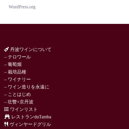
WordPress.org
丹波ワインについて
– テロワール
– 葡萄畑
– 栽培品種
– ワイナリー
– ワイン造りを永遠に
– ことはじめ
– 壮瞥×京丹波
ワインリスト
レストランduTamba
ヴィンヤードグリル